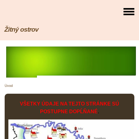
Žitný ostrov
Úvod
VŠETKY ÚDAJE NA TEJTO STRÁNKE SÚ
POSTUPNE DOPĹŇANÉ
.