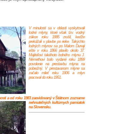
V minulosti sa v oblasti vyskytovali
lodné mlyny, ktoré však tzv. vodný
zákon roku 1885 zrušil, keďže
prekážali
v plavbe po rieke. Takýchto
lodných mlynov sa po Malom Dunaji
ešte v roku 1866 plavilo okolo 37.
Majiteľovi takéhoto lodného mlynu J.
Némethovi bolo vydané roku 1899
povolenie na prestavbu mlyna na
pobrežný. V prestavanom mlyne sa
začalo mlieť roku 1906 a mlyn
pracoval do roku 1951.
jnosti a od roku 1983 zaevidovaný v Štátnom zozname
nehnuteľných kultúrnych pamiatok
na Slovensku.