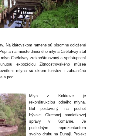
vay. Na klátovskom ramene sú písomne doložené
Pepi a na mieste dnešného mlyna Cséfalvay stál
mlyn Cséfalvay zrekonštruovaný a sprístupnení
sunutou expozíciou Žitnoostrovského múzea
evníkmi mlyna sú okrem turistov i zahraničné
a a pod.
Mlyn v Kolárove je
rekonštrukciou lodného mlyna.
Bol postavený na podnet
bývalej Okresnej pamiatkovej
správy v Komárne. Je
posledným reprezentantom
svojho druhu na Dunaji. Projekt