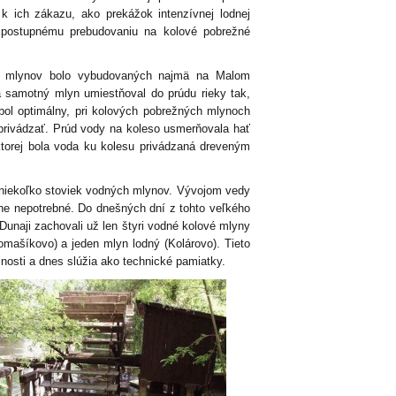
k ich zákazu, ako prekážok intenzívnej lodnej
 postupnému prebudovaniu na kolové pobrežné
h mlynov bolo vybudovaných najmä na Malom
 samotný mlyn umiestňoval do prúdu rieky tak,
bol optimálny, pri kolových pobrežných mlynoch
privádzať. Prúd vody na koleso usmerňovala hať
ktorej bola voda ku kolesu privádzaná dreveným
 niekoľko stoviek vodných mlynov. Vývojom vedy
upne nepotrebné. Do dnešných dní z tohto veľkého
naji zachovali už len štyri vodné kolové mlyny
omašíkovo) a jeden mlyn lodný (Kolárovo). Tieto
jnosti a dnes slúžia ako technické pamiatky.