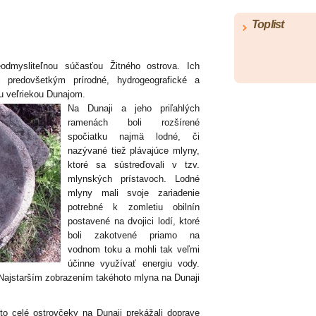
Toplist
dmysliteľnou súčasťou Žitného ostrova. Ich
i predovšetkým prírodné, hydrogeografické a
u veľriekou Dunajom.
Na Dunaji a jeho priľahlých
ramenách boli rozšírené
spočiatku najmä lodné, či
nazývané tiež plávajúce mlyny,
ktoré sa sústreďovali v tzv.
mlynských prístavoch. Lodné
mlyny mali svoje zariadenie
potrebné k zomletiu obilnín
postavené na dvojici lodí, ktoré
boli zakotvené priamo na
vodnom toku a mohli tak veľmi
účinne využívať energiu vody.
Najstarším zobrazením takéhoto mlyna na Dunaji
o celé ostrovčeky na Dunaji prekážali doprave