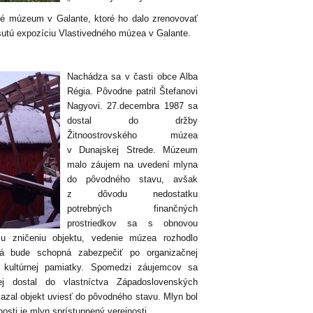
né múzeum v Galante, ktoré ho dalo zrenovovať
sutú expozíciu Vlastivedného múzea v Galante.
Nachádza sa v časti obce Alba
Régia. Pôvodne patril Štefanovi
Nagyovi. 27.decembra 1987 sa
dostal do držby
Žitnoostrovského múzea
v Dunajskej Strede. Múzeum
malo záujem na uvedení mlyna
do pôvodného stavu, avšak
z dôvodu nedostatku
potrebných finančných
prostriedkov sa s obnovou
u zničeniu objektu, vedenie múzea rozhodlo
torá bude schopná zabezpečiť po organizačnej
to kultúrnej pamiatky. Spomedzi záujemcov sa
 dostal do vlastníctva Západoslovenských
iazal objekt uviesť do pôvodného stavu. Mlyn bol
osti je mlyn sprístupnený verejnosti.