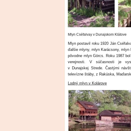
Mlyn Cséfalvay v Dunajskom Klátove
Mlyn postavil roku 1920 Ján Cséfal
ďalšie mlyny, mlyn Karácsony, mlyn 
pôvodne mlyn Görcs. Roku 1987 bol 
verejnosti. V súčasnosti je vy
v Dunajskej Strede. Častými návšt
televízne štáby, z Rakúska, Maďarsk
Lodný mlyn v Kolárove