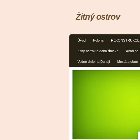
Žitný ostrov
Úvod
Poloha
REKONSTRUKCE V
Žitný ostrov a doba rímska
Avari na
Vodné dielo na Dunaji
Mestá a obce