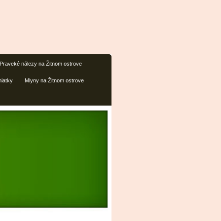
Praveké nálezy na Žitnom ostrove
iatky
Mlyny na Žitnom ostrove