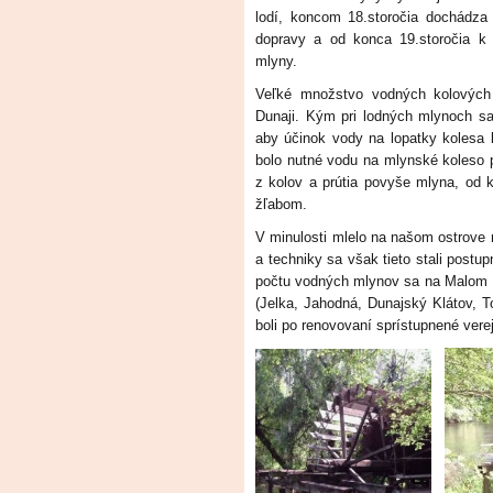
lodí,
koncom 18.storočia dochádza 
dopravy a od konca 19.storočia k
mlyny.
Veľké množstvo vodných kolovýc
Dunaji. Kým pri lodných mlynoch sa
aby účinok vody na lopatky kolesa 
bolo nutné vodu na mlynské koleso 
z kolov a prútia povyše mlyna, od 
žľabom.
V minulosti mlelo na našom ostrove
a techniky sa však tieto stali post
počtu vodných mlynov sa na Malom Du
(Jelka, Jahodná, Dunajský Klátov, T
boli po renovovaní sprístupnené vere