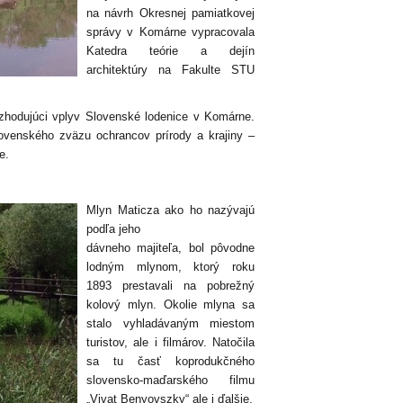
na návrh Okresnej pamiatkovej
správy v Komárne vypracovala
Katedra teórie a dejín
architektúry na Fakulte STU
rozhodujúci vplyv Slovenské lodenice v Komárne.
venského zväzu ochrancov prírody a krajiny –
e.
Mlyn Maticza ako ho nazývajú
podľa jeho
dávneho majiteľa, bol pôvodne
lodným mlynom, ktorý roku
1893 prestavali na pobrežný
kolový mlyn. Okolie mlyna sa
stalo vyhladávaným miestom
turistov, ale i filmárov. Natočila
sa tu časť koprodukčného
slovensko-maďarského filmu
„Vivat Benyovszky“ ale i ďalšie.