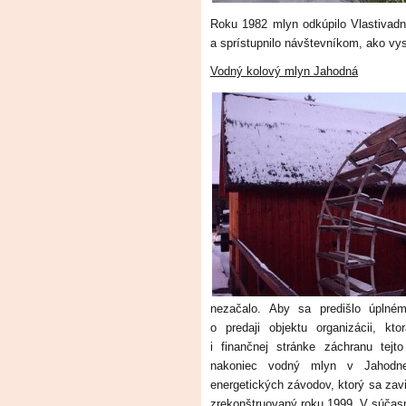
Roku 1982 mlyn odkúpilo Vlastivad
a sprístupnilo návštevníkom, ako vy
Vodný kolový mlyn Jahodná
nezačalo. Aby sa predišlo úplném
o predaji objektu organizácii, k
i finančnej stránke záchranu tej
nakoniec vodný mlyn v Jahodnej
energetických závodov, ktorý sa zav
zrekonštruovaný roku 1999. V súčasn