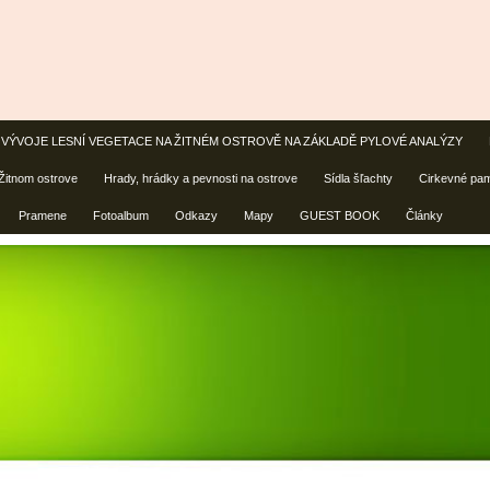
ÝVOJE LESNÍ VEGETACE NA ŽITNÉM OSTROVĚ NA ZÁKLADĚ PYLOVÉ ANALÝZY
 Žitnom ostrove
Hrady, hrádky a pevnosti na ostrove
Sídla šľachty
Cirkevné pam
Pramene
Fotoalbum
Odkazy
Mapy
GUEST BOOK
Články